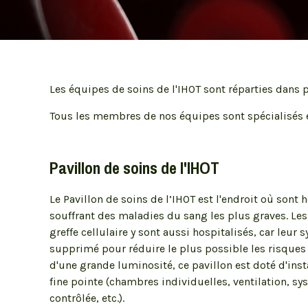
Myélome multiple
Conférences de l'IHOT
Syndromes myélodysplasiques
Membres de l'IHOT
Unités de soins
Journée Hématologie - quoi de neuf ?
Thromboses
Conférences John F. Sangster en
lymphome
Les équipes de soins de l'IHOT sont réparties dans 
Conférences du Réseau de thérapie
immunocellulaire
Partenaires et réseaux
Tous les membres de nos équipes sont spécialisés en
Laboratoires
Autres conférences
Banque de sang
Pavillon de soins de l'IHOT
Banque de cellules leucémiques du
Québec (BCLQ)
Diagnostic moléculaire
Le Pavillon de soins de l’IHOT est l'endroit où sont 
souffrant des maladies du sang les plus graves. Les
Coagulation
greffe cellulaire y sont aussi hospitalisés, car leur
Cytogénétique
supprimé pour réduire le plus possible les risques d
Hématologie
d'une grande luminosité, ce pavillon est doté d'inst
Immunologie
fine pointe (chambres individuelles, ventilation, s
contrôlée, etc.).