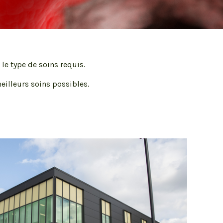
Publications scientifiques
le type de soins requis.
eilleurs soins possibles.
Unités de soins