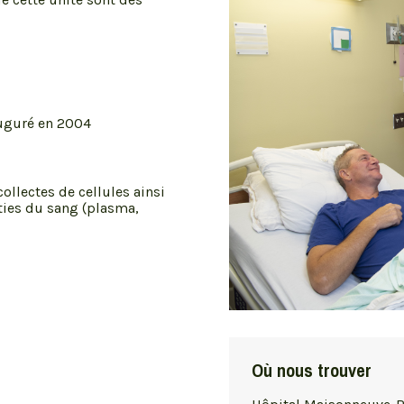
auguré en 2004
llectes de cellules ainsi
rties du sang (plasma,
Où nous trouver