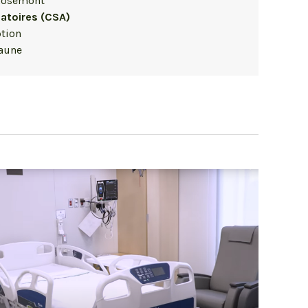
Rosemont
atoires (CSA)
ption
jaune