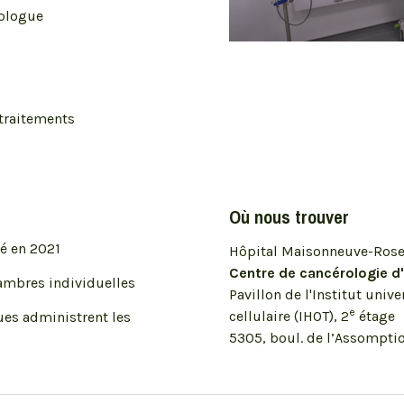
tologue
-traitements
Où nous trouver
ré en 2021
Hôpital Maisonneuve-Ros
Centre de cancérologie d'
hambres individuelles
Pavillon de l'Institut univ
e
cellulaire (IHOT), 2
étage
ues administrent les
5305, boul. de l’Assompti