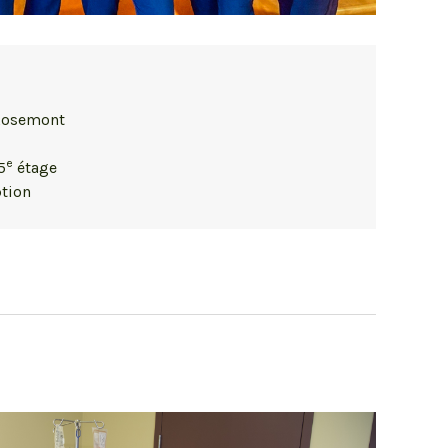
Rosemont
e
5
étage
ption