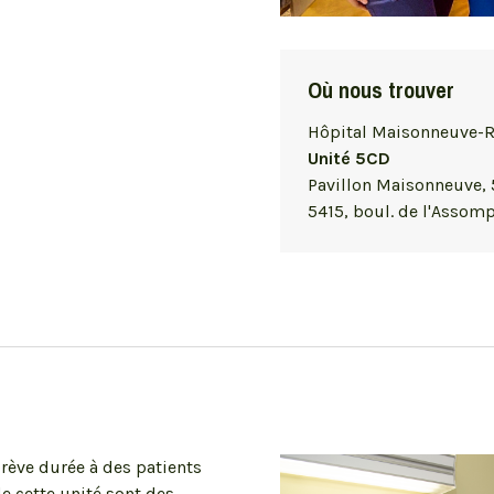
Où nous trouver
Hôpital Maisonneuve-
Unité 5CD
Pavillon Maisonneuve, 
5415, boul. de l'Assom
brève durée à des patients
e cette unité sont des