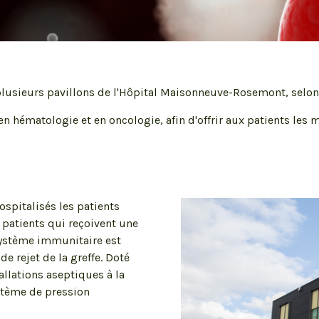
Chaires
plusieurs pavillons de l'Hôpital Maisonneuve-Rosemont, selon 
 hématologie et en oncologie, afin d'offrir aux patients les m
Production cellulaire
Centre d’excellence en thérapie cellulaire
(CETC)
hospitalisés les patients
 patients qui reçoivent une
 système immunitaire est
e rejet de la greffe. Doté
allations aseptiques à la
ystème de pression